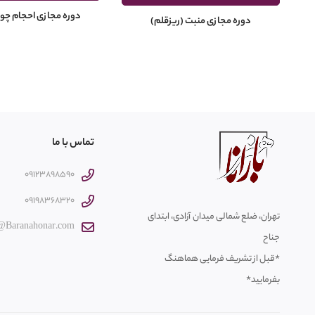
دوره مجازی احجام چو
دوره مجازی منبت (ریزقلم)
تماس با ما
09123898590
09198368320
تهران، ضلع شمالی میدان آزادی، ابتدای
@Baranahonar.com
جناح
*قبل از تشریف فرمایی هماهنگ
بفرمایید*